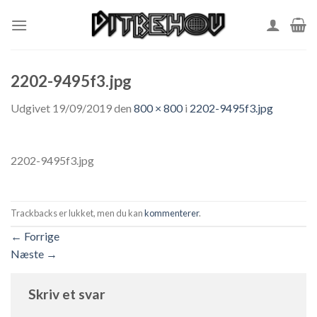
Skip
to
content
2202-9495f3.jpg
Udgivet
19/09/2019
den
800 × 800
i
2202-9495f3.jpg
2202-9495f3.jpg
Trackbacks er lukket, men du kan
kommenterer
.
←
Forrige
Næste
→
Skriv et svar