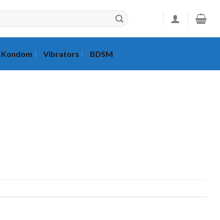
Kondom
Vibrators
BDSM