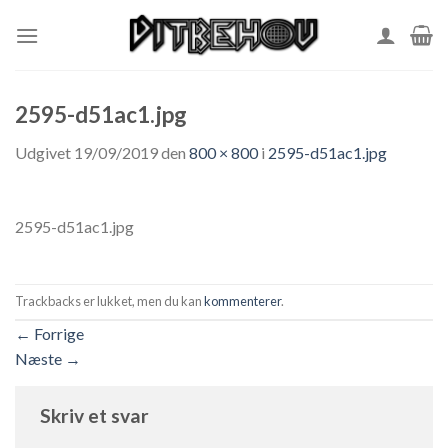
Skip
to
content
2595-d51ac1.jpg
Udgivet
19/09/2019
den
800 × 800
i
2595-d51ac1.jpg
2595-d51ac1.jpg
Trackbacks er lukket, men du kan
kommenterer
.
←
Forrige
Næste
→
Skriv et svar