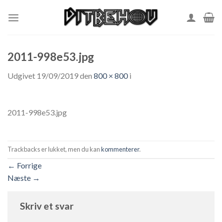
Skip
to
content
2011-998e53.jpg
Udgivet
19/09/2019
den
800 × 800
i
2011-998e53.jpg
Trackbacks er lukket, men du kan
kommenterer
.
←
Forrige
Næste
→
Skriv et svar