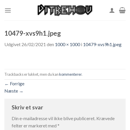
Skip
to
content
10479-xvs9h1.jpeg
Udgivet
26/02/2021
den
1000 × 1000
i
10479-xvs9h1.jpeg
Trackbacks er lukket, men du kan
kommenterer
.
←
Forrige
Næste
→
Skriv et svar
Din e-mailadresse vil ikke blive publiceret.
Krævede
felter er markeret med
*