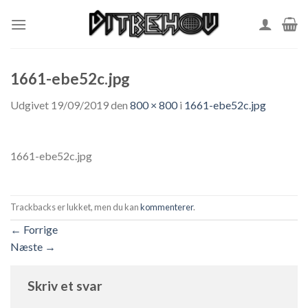
Skip
to
content
1661-ebe52c.jpg
Udgivet
19/09/2019
den
800 × 800
i
1661-ebe52c.jpg
1661-ebe52c.jpg
Trackbacks er lukket, men du kan
kommenterer
.
←
Forrige
Næste
→
Skriv et svar