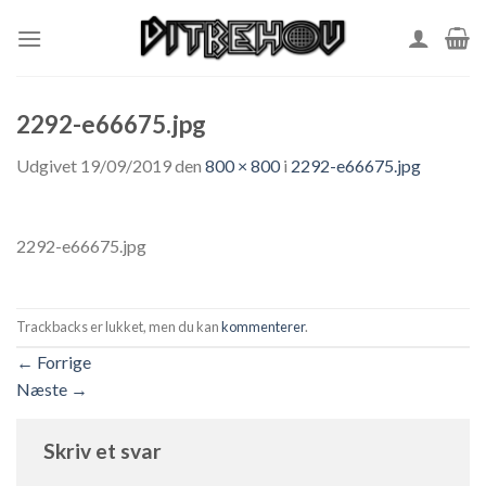
Skip
to
content
2292-e66675.jpg
Udgivet
19/09/2019
den
800 × 800
i
2292-e66675.jpg
2292-e66675.jpg
Trackbacks er lukket, men du kan
kommenterer
.
←
Forrige
Næste
→
Skriv et svar